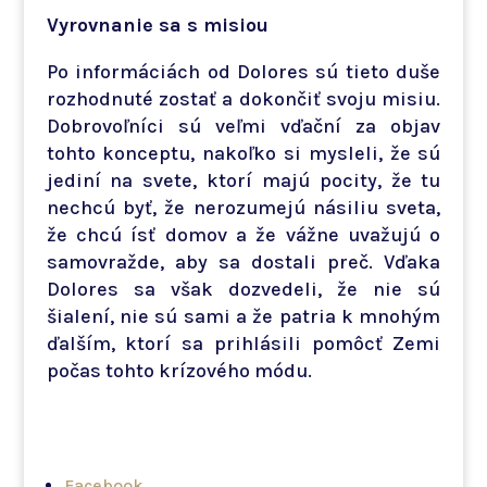
Vyrovnanie sa s misiou
Po informáciách od Dolores sú tieto duše
rozhodnuté zostať a dokončiť svoju misiu.
Dobrovoľníci sú veľmi vďační za objav
tohto konceptu, nakoľko si mysleli, že sú
jediní na svete, ktorí majú pocity, že tu
nechcú byť, že nerozumejú násiliu sveta,
že chcú ísť domov a že vážne uvažujú o
samovražde, aby sa dostali preč. Vďaka
Dolores sa však dozvedeli, že nie sú
šialení, nie sú sami a že patria k mnohým
ďalším, ktorí sa prihlásili pomôcť Zemi
počas tohto krízového módu.
Facebook