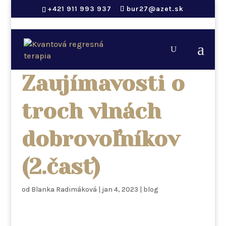
+421 911 993 937
bur27@azet.sk
Zaujímavosti o
troch vlnách
dobrovoľníkov
(2.časť)
od
Blanka Radimáková
|
jan 4, 2023
|
blog