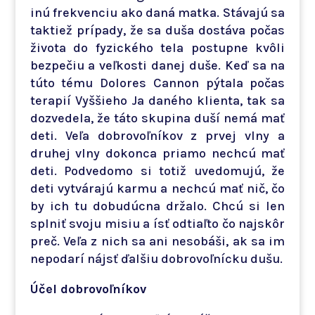
inú frekvenciu ako daná matka. Stávajú sa
taktiež prípady, že sa duša dostáva počas
života do fyzického tela postupne kvôli
bezpečiu a veľkosti danej duše. Keď sa na
túto tému Dolores Cannon pýtala počas
terapií Vyššieho Ja daného klienta, tak sa
dozvedela, že táto skupina duší nemá mať
deti. Veľa dobrovoľníkov z prvej vlny a
druhej vlny dokonca priamo nechcú mať
deti. Podvedomo si totiž uvedomujú, že
deti vytvárajú karmu a nechcú mať nič, čo
by ich tu dobudúcna držalo. Chcú si len
splniť svoju misiu a ísť odtiaľto čo najskôr
preč. Veľa z nich sa ani nesobáši, ak sa im
nepodarí nájsť ďalšiu dobrovoľnícku dušu.
Účel dobrovoľníkov